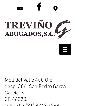
Contact
o
Moll del Valle 400 Ote.,
desp. 306, San Pedro Garza
García, N.L.
CP. 66220.
Tels.
+52 (81) 8343 6248